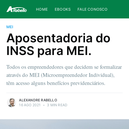
HOME
EBOOKS
FALE CONOSCO
MEI
Aposentadoria do
INSS para MEI.
Todos os empreendedores que decidem se formalizar
através do MEI (Microempreendedor Individual),
têm acesso alguns benefícios previdenciários.
ALEXANDRE RABELLO
16 AGO 2021
•
3 MIN READ