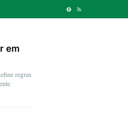
er em
efine regras
ente