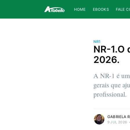
HOME
EBOOKS
FALE 
NR1
NR-1.O 
2026.
A NR-1 é uma
gerais que aj
Gabriela Rabello
profissional.
Advogada e Contadora.
More posts
by Gabriela Rabello.
GABRIELA 
9 JUL 2026