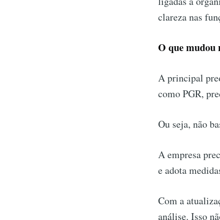
ligadas à organ
clareza nas fun
O que mudou n
A principal pr
como PGR, preci
Ou seja, não b
A empresa preci
e adota medidas
Com a atualiza
análise. Isso n