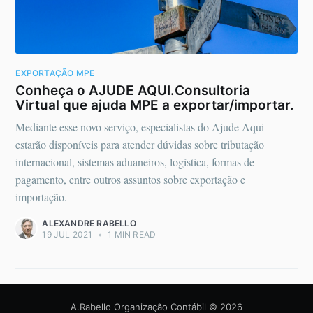
EXPORTAÇÃO MPE
Conheça o AJUDE AQUI.Consultoria
Virtual que ajuda MPE a exportar/importar.
Mediante esse novo serviço, especialistas do Ajude Aqui
estarão disponíveis para atender dúvidas sobre tributação
internacional, sistemas aduaneiros, logística, formas de
pagamento, entre outros assuntos sobre exportação e
importação.
ALEXANDRE RABELLO
19 JUL 2021
•
1 MIN READ
A.Rabello Organização Contábil
© 2026