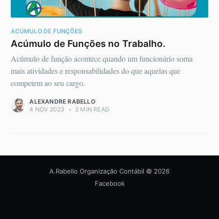
ACÚMULO DE FUNÇÕES
Acúmulo de Funções no Trabalho.
Acúmulo de função acontece quando um funcionário soma
mais atividades e responsabilidades do que aquelas que
competem ao seu cargo.
ALEXANDRE RABELLO
4 NOV 2023
•
2 MIN READ
A.Rabello Organização Contábil
© 2026
Facebook