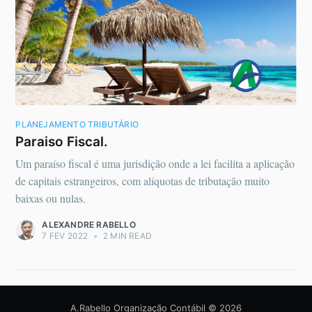
PLANEJAMENTO TRIBUTÁRIO
Paraiso Fiscal.
Um paraíso fiscal é uma jurisdição onde a lei facilita a aplicação
de capitais estrangeiros, com alíquotas de tributação muito
baixas ou nulas.
ALEXANDRE RABELLO
7 FEV 2022
•
2 MIN READ
A.Rabello Organização Contábil
© 2026