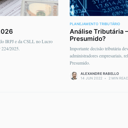
PLANEJAMENTO TRIBUTÁRIO
2026
Análise Tributária 
Presumido?
o do IRPJ e da CSLL no Lucro
 224/2025.
Importante decisão tributária de
administradores empresariais, r
Presumido.
ALEXANDRE RABELLO
14 JUN 2022
•
2 MIN REA