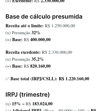
Excedente:
2.330.000,00
(=)
R$
Base de cálculo presumida
Receita até o limite:
R$ 1.250.000,00
32%
(x) Presunção
Base:
400.000,00
(=)
R$
Receita excedente:
R$ 2.330.000,00
35,2%
(x) Presunção
Base:
820.160,00
(=)
R$
Base total (IRPJ/CSLL): R$ 1.220.160,00
✅
IRPJ (trimestre)
15%
183.024,00
(x)
= R$
Adicional IRPJ
R$
(+)
: (Base − 60.000) × 10% =