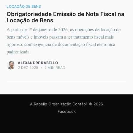
LOCAÇÃO DE BENS
Obrigatoriedade Emissão de Nota Fiscal na
Locação de Bens.
A partir de 1º de janeiro de 2026, as operações de locação de
bens móveis e imóveis passam a ter tratamento fiscal mais
rigoroso, com exigência de documentação fiscal eletrônica
padronizada.
ALEXANDRE RABELLO
2 DEZ 2025
•
2 MIN READ
A.Rabello Organização Contábil
© 2026
Facebook