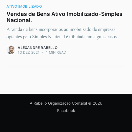
ATIVO IMOBILIZADO
Vendas de Bens Ativo Imobilizado-Simples
Nacional.
A venda de bens incorporados ao imobilizado de empresas
optantes pelo Simples Nacional é tributada em alguns casos.
ALEXANDRE RABELLO
13 DEZ 2021
•
1 MIN READ
A.Rabello Organização Contábil
© 2026
Facebook