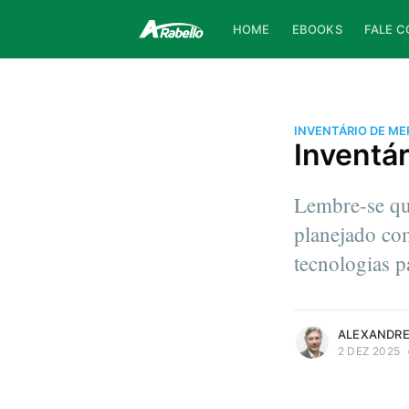
HOME
EBOOKS
FALE 
INVENTÁRIO DE M
Inventá
Lembre-se qu
planejado com
tecnologias p
more posts
ALEXANDRE
2 DEZ 2025