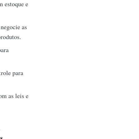
m estoque e
 negocie as
produtos.
para
trole para
m as leis e
à
as