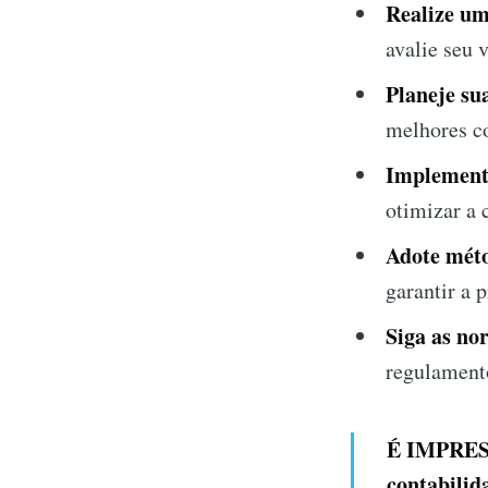
Realize um
avalie seu v
Planeje su
melhores co
Implemente
otimizar a 
Adote méto
garantir a 
Siga as nor
regulamento
É IMPRESC
contabilid