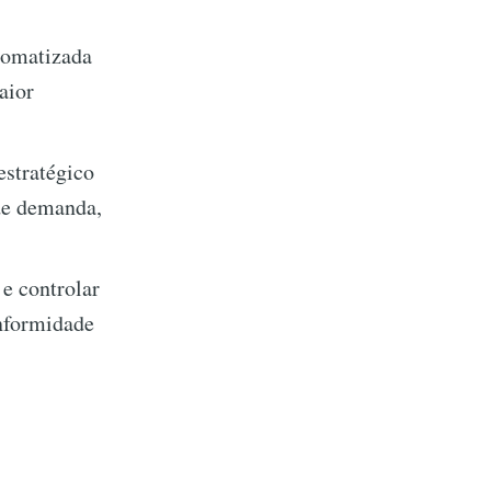
tomatizada
aior
estratégico
de demanda,
 e controlar
onformidade