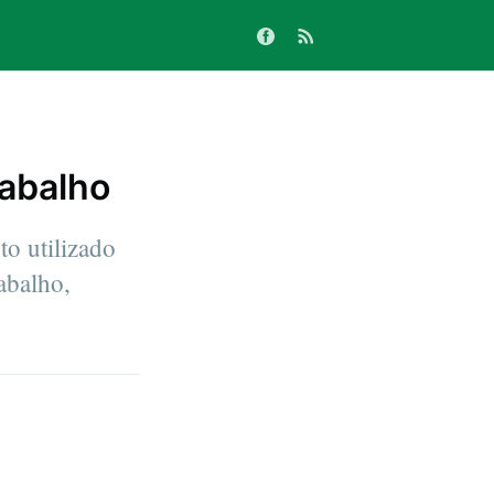
abalho
o utilizado
abalho,