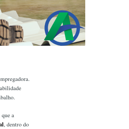
 empregadora.
tabilidade
abalho.
 que a
al
, dentro do