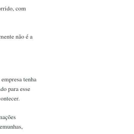
orrido, com
lmente não é a
a empresa tenha
do para esse
contecer.
rmações
stemunhas,