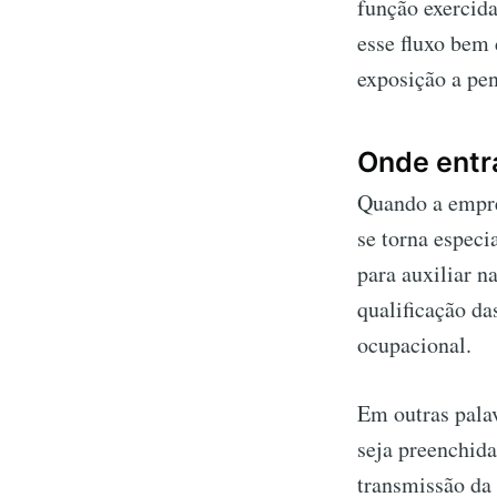
função exercid
esse fluxo bem 
exposição a pen
Onde entr
Quando a empre
se torna espec
para auxiliar n
qualificação da
ocupacional.
Em outras palav
seja preenchida
transmissão da