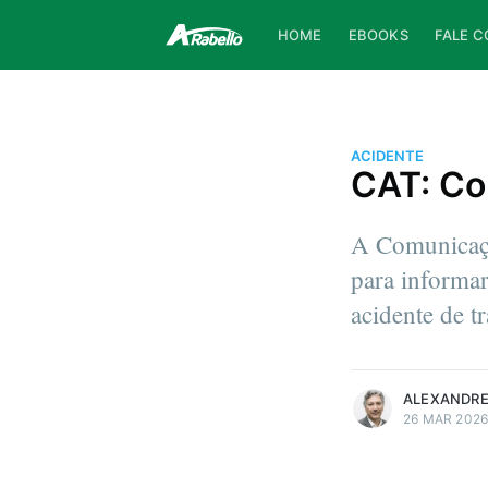
HOME
EBOOKS
FALE 
ACIDENTE
CAT: Co
A Comunicaçã
para informar
acidente de t
more posts
ALEXANDRE
26 MAR 202