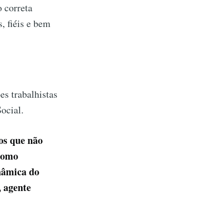
o correta
, fiéis e bem
s trabalhistas
ocial.
os que não
 como
inâmica do
, agente